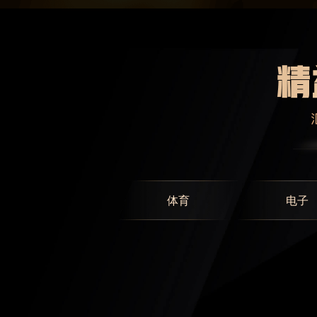
体育
电子