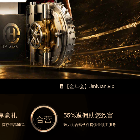
🧧【金年会】JinNian.vip 丨 Jin
享豪礼
55%返佣助您致富
合营
，首存最高55%
致力为合营伙伴提供最顶尖服务