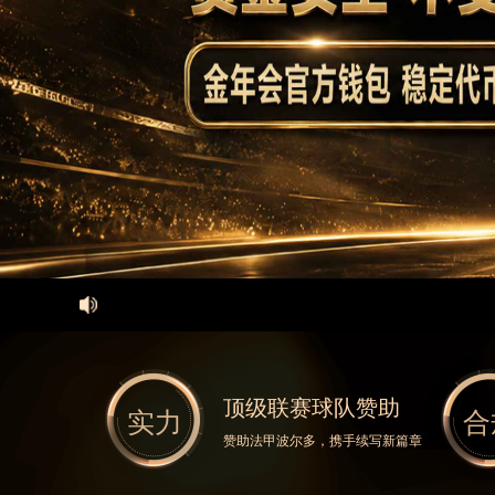
顶级联赛球队赞助
实力
合
赞助法甲波尔多，携手续写新篇章