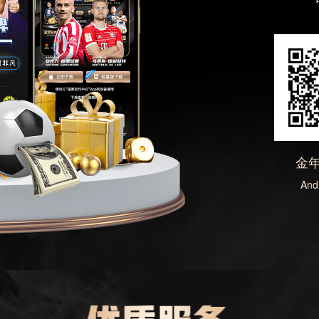
金年
And