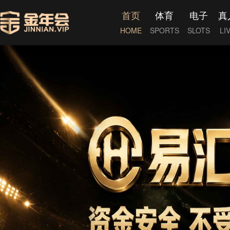
首页
体育
电子
真
HOME
SPORTS
SLOTS
LI