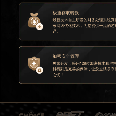
极速存取转款
最新技术自主研发的财务处理系统真
家网络优化技术，为您提供一流的游
迟。
加密安全管理
独家开发，采用128位加密技术和严
料得到最完善的保障，让您全情尽享
之忧！