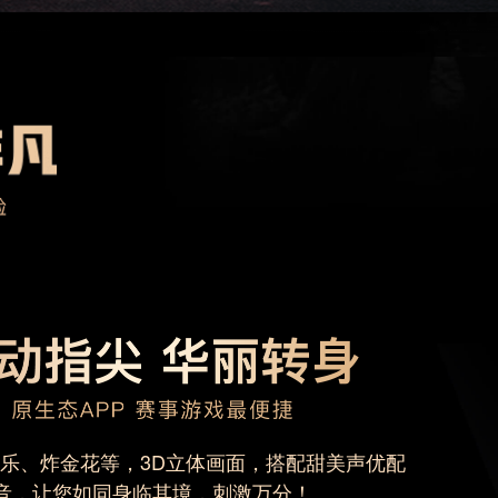
乐、炸金花等，3D立体画面，搭配甜美声优配
音，让您如同身临其境，刺激万分！